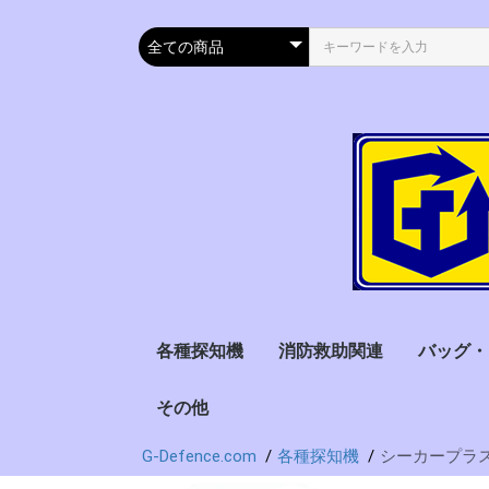
各種探知機
消防救助関連
バッグ・
金属探知機
サーモグラフィー・検
アルコール検知器
薬物探知器
携帯電話探知機
自動車速度計測器
地震探知機
放射能探知機
電流検出器
その他
ハンマー・破砕ツール
ヘルメット
水難救助
サーチコイル
ハンディー型
ゲート型
オプション
燃料電池式
赤外線式
半導体式
その他形式
出力保存機能
プリンター出
PC転送可
オプション
救急用
防衛用
消防用
書類用
サバイバ
温器
G-Defence.com
各種探知機
シーカープラ
ゴールドパン(砂金探
ホルスター
衣類
し)