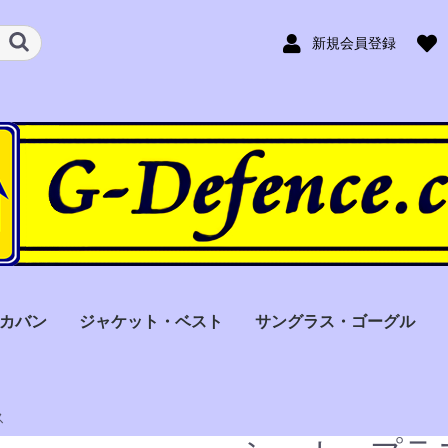
新規会員登録
カバン
ジャケット・ベスト
サングラス・ゴーグル
型
なし
力可
ル用
ギャレット(Garrett)
トーマス（Thomas）
アイアンダック（Iron
ファーノ（Ferno）
コンテラ
スタットパックス
ガーゴイルズ
リビジョン
Duck）
（Conterra）
(Statpacks)
ス