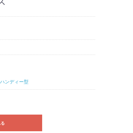
ス
ハンディー型
れる