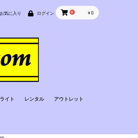
0
￥0
お気に入り
ログイン
ライト
レンタル
アウトレット
フラッシュライト
フィンガーライト（指
ストロボライト
バトンライト
Ｘ線探知機
金属探知機
サーモグラフィー・検
アルコール検知器
車椅子
オペレーター一括
スーツケース用
手荷物用
セキュリティー
サーチコイル型
装着）
温器