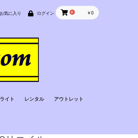
0
￥0
お気に入り
ログイン
ライト
レンタル
アウトレット
フラッシュライト
フィンガーライト（指
ストロボライト
バトンライト
Ｘ線探知機
金属探知機
サーモグラフィー・検
アルコール検知器
車椅子
オペレーター一括
スーツケース用
手荷物用
セキュリティー
サーチコイル型
装着）
温器