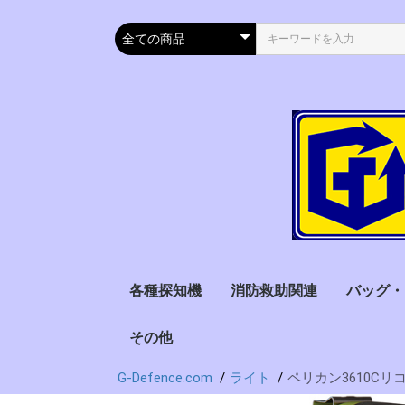
各種探知機
消防救助関連
バッグ・
金属探知機
サーモグラフィー・検
アルコール検知器
薬物探知器
携帯電話探知機
自動車速度計測器
地震探知機
放射能探知機
電流検出器
その他
ハンマー・破砕ツール
ヘルメット
水難救助
サーチコイル
ハンディー型
ゲート型
オプション
燃料電池式
赤外線式
半導体式
その他形式
出力保存機能
プリンター出
PC転送可
オプション
救急用
防衛用
消防用
書類用
サバイバ
温器
G-Defence.com
ライト
ペリカン3610Cリ
ゴールドパン(砂金探
ホルスター
衣類
し)