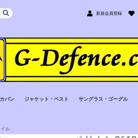
新規会員登録
カバン
ジャケット・ベスト
サングラス・ゴーグル
型
なし
力可
ル用
ギャレット(Garrett)
トーマス（Thomas）
アイアンダック（Iron
ファーノ（Ferno）
コンテラ
スタットパックス
ガーゴイルズ
リビジョン
Duck）
（Conterra）
(Statpacks)
コイル