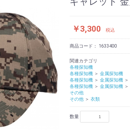
ギャレット 金属
￥3,300
税込
商品コード：
1633400
関連カテゴリ
各種探知機
各種探知機
＞
金属探知機
各種探知機
＞
金属探知機
＞
各種探知機
＞
金属探知機
＞
その他
その他
＞
衣類
数量