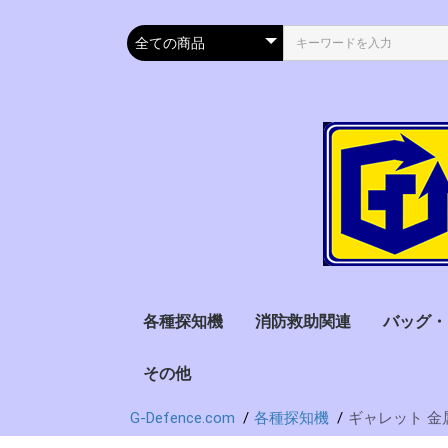
各種探知機
消防救助関連
バッグ・
金属探知機
サーモグラフィー・検
アルコール検知器
薬物探知器
携帯電話探知機
自動車速度計測器
地震探知機
放射能探知機
電流検出器
その他
ハンマー・破砕ツール
ヘルメット
水難救助
サーチコイル
ハンディー型
ゲート型
オプション
燃料電池式
赤外線式
半導体式
その他形式
出力保存機能
プリンター出
PC転送可
オプション
救急用
防衛用
消防用
書類用
サバイバ
温器
G-Defence.com
各種探知機
ギャレット 金属
ゴールドパン(砂金探
ホルスター
衣類
し)