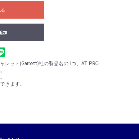
れる
追加
ト(Garrett)社の製品名の1つ、AT PRO
。
。
できます。