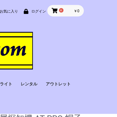
0
￥0
お気に入り
ログイン
ライト
レンタル
アウトレット
フラッシュライト
フィンガーライト（指
ストロボライト
バトンライト
Ｘ線探知機
金属探知機
サーモグラフィー・検
アルコール検知器
車椅子
オペレーター一括
スーツケース用
手荷物用
セキュリティー
サーチコイル型
装着）
温器