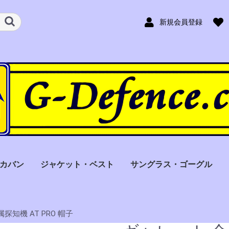
新規会員登録
カバン
ジャケット・ベスト
サングラス・ゴーグル
型
なし
力可
ル用
ギャレット(Garrett)
トーマス（Thomas）
アイアンダック（Iron
ファーノ（Ferno）
コンテラ
スタットパックス
ガーゴイルズ
リビジョン
Duck）
（Conterra）
(Statpacks)
探知機 AT PRO 帽子