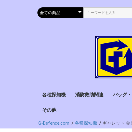
各種探知機
消防救助関連
バッグ・
金属探知機
サーモグラフィー・検
アルコール検知器
薬物探知器
携帯電話探知機
自動車速度計測器
地震探知機
放射能探知機
電流検出器
その他
ハンマー・破砕ツール
ヘルメット
水難救助
サーチコイル
ハンディー型
ゲート型
オプション
燃料電池式
赤外線式
半導体式
その他形式
出力保存機能
プリンター出
PC転送可
オプション
救急用
防衛用
消防用
書類用
サバイバ
温器
G-Defence.com
各種探知機
ギャレット 金属
ゴールドパン(砂金探
ホルスター
衣類
し)