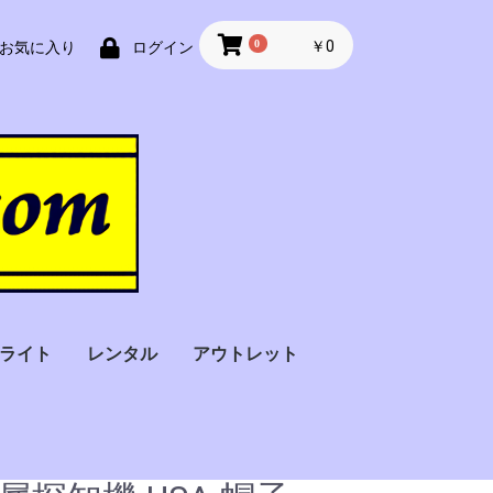
0
￥0
お気に入り
ログイン
ライト
レンタル
アウトレット
フラッシュライト
フィンガーライト（指
ストロボライト
バトンライト
Ｘ線探知機
金属探知機
サーモグラフィー・検
アルコール検知器
車椅子
オペレーター一括
スーツケース用
手荷物用
セキュリティー
サーチコイル型
装着）
温器