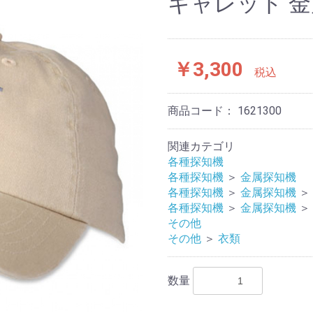
ギャレット 金
￥3,300
税込
商品コード：
1621300
関連カテゴリ
各種探知機
各種探知機
＞
金属探知機
各種探知機
＞
金属探知機
＞
各種探知機
＞
金属探知機
＞
その他
その他
＞
衣類
数量