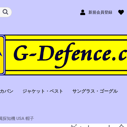
新規会員登録
カバン
ジャケット・ベスト
サングラス・ゴーグル
型
なし
力可
ル用
ギャレット(Garrett)
トーマス（Thomas）
アイアンダック（Iron
ファーノ（Ferno）
コンテラ
スタットパックス
ガーゴイルズ
リビジョン
Duck）
（Conterra）
(Statpacks)
探知機 USA 帽子